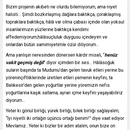
Bizim projenin akıbeti ne olurdu bilemiyorum, ama niyet
halisti… Şimdi bozkırlaşmış dağlara baktıkça, çoraklaşmış
topraklara baktıkça, hâlâ var olma çabası içinde olan yoksul
insanlarımızın yüzlerine baktıkça kendimi
affedemiyorum;hâlâsuçluluk duygusu içindeyim ve
onlardan bütün samimiyetimle özür diliyorum…
Ama yanlışın neresinden dönersen kârdır misali, “
henüz
vakit geçmiş değil
” diyor içimden bir ses… Hâlâsoğuk
suların başında ta Mudurnu’dan gelen tavuk etleri yerine bu
yöreninçiftliklerinde üretilen etleri yemenin keyfini, ta
Balıkesir’den gelen yoğurtlar yerine yöremizin nefis
yoğurtlarına kaşık sallama, ayran içme keyfini yaşayabiliriz
diyorum…
Yeter ki gönül birliği, yürek birliği, bilek birliği sağlayalım;
“İyi niyetli iki ortağın üçüncü ortağı benim!” diye vaat ediyor
Mevlamız…Yeter ki bizler bir adım atalım, onun bize on