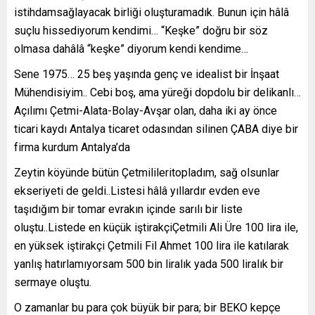
istihdamsağlayacak birliği oluşturamadık. Bunun için hâlâ
suçlu hissediyorum kendimi… “Keşke” doğru bir söz
olmasa dahâlâ “keşke” diyorum kendi kendime…
Sene 1975… 25 beş yaşında genç ve idealist bir İnşaat
Mühendisiyim.. Cebi boş, ama yüreği dopdolu bir delikanlı…
Açılımı Çetmi-Alata-Bolay-Avşar olan, daha iki ay önce
ticari kaydı Antalya ticaret odasından silinen ÇABA diye bir
firma kurdum Antalya’da
Zeytin köyünde bütün Çetmilileritopladım, sağ olsunlar
ekseriyeti de geldi..Listesi hâlâ yıllardır evden eve
taşıdığım bir tomar evrakın içinde sarılı bir liste
oluştu..Listede en küçük iştirakçiÇetmili Ali Üre 100 lira ile,
en yüksek iştirakçi Çetmili Fil Ahmet 100 lira ile katılarak
yanlış hatırlamıyorsam 500 bin liralık yada 500 liralık bir
sermaye oluştu.
O zamanlar bu para çok büyük bir para; bir BEKO kepçe