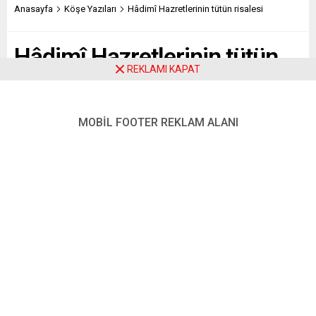
Anasayfa
Köşe Yazıları
Hâdimî Hazretlerinin tütün risalesi
Hâdimî Hazretlerinin tütün
REKLAMI KAPAT
risalesi
MOBİL FOOTER REKLAM ALANI
Paylaş
Tweetle
Gönder
Yayınlama: 22.08.2015
3.210
A
A
+
-
0