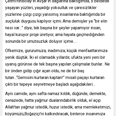
Çetmi’ninBolay’ın Avşar’ın dağlarına baktığımda, o beldede
yaşayan yüzleri, yaşadığı yoksulluk ve çaresizlikler
yüzlerine çizgi çizgi yansımış insanlarına baktığımda bir
suçluluk duygusu kaplıyor içimi..Ama demişler ya “bir elin
nesi var…” diye, tek başına bir şeyler yapamıyor insan,
hayal kuruyor proje üretiyor, ama hayata geçmediğinden
sonunda bir umutsuzluk doluyor içime….
Öfkemize, gururumuza, inadımıza, küçük menfaattarımıza
yenik düştük. İki el olamadık yıllardır, ufukta yeni yeni bir
uyanış görünse de tek başına yapılan çalışmalar bunlar.. Ne
bir önden gidip çığır açan oldu, ne de bir baş
tutan…“Gemisini kurtaran kaptan!” misali paçayı kurtaran
çıktı bir tepeye seyretmeye başladı aşağıdakileri…
Aynı camide, aynı safta namaz kıldık, düğünde, dernekte,
cenazede, hatta yağmur dualarındabirlik olduk, el açıp
Allah’tan yağmur istedik, huzur istedik; ama memleketimizi,
köyümüzü,Boğaziçi’ni kalkındıracak, binlerce insanımıza