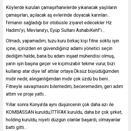
Köylerde kurulan çamaşırhanelerde yıkanacak yaşlıların
çamaşırları, açılacak aş evlerinde doyacak karınları…
firmanın sağladığı bir otobüsle ziyaret edecekler Hz.
Hadimi’yi, Mevlana’yı, Eyüp Sultanı AshabıKehf’i…
Olmadı, yapamadım; tuzu kuru birkaç kişi fitne soktu işin
içine, içinizden en güvendiğiniz adamı yönetici seçin
dediğim halde, bana bu adam inşaat mühendisi olmuş,
yarın işin başına geçer ve kıçımızabir tekme vurur, bizi
kullanıp atar diye laf attılar ortaya.Öksüz büyüdüğümden
midir nedir, alınganlığımdan mıdır çok üzdü bu beni…
Fitneyle savaşmasını bilemedim, beceremedim, geri adım
attım ve proje yattı…
Yıllar sonra Konya’da aynı düşüncenin çok daha azı ile
KOMBASSAN kuruldu,İTTİFAK kuruldu, daha bir çok şirket,
holding kuruldu, niyeti düzgün olanlar başardı, olmayanlar
battı gitti…