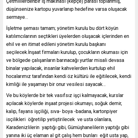
Çetmililerdenbir iş makinası (kepçe) parası toplanmış,
düşünsenize kartopu yuvarlanıp hedefine varsa oluşacak
sermaye…
İşletme şeması tamam; yönetim kurulu bu dört köyün
katılımcılarının seçtikleri üyelerden oluşacak içlerinden en
ehil ve en itimat edileni yönetim kurulu başkanı
seçilecek.İnşaat firmaları kurulup, çocukların okuması için
ve bölgede çalışanların barınacağı yurtlar misali devasa
binalar yapılacak, insanlar kahvelerden kurtulup ehil
hocalarımız tarafından kendi öz kültürü ile eğitilecek, kendi
kimliği ile yaşamayı bir onur vesilesi sayacak…
Ve bu köylerde bir tek vasıfsız işçi kalmayacak, kurslar
açılacak köylerde inşaat projesi okumayı, soğuk demir,
kalıp, fayans işçiliği, sıva- boya -badana, kartonpiyer
isçilikleri öğretilip yetiştirilecek ve usta olanlara,
Karadenizlilerin yaptığı gibi, Gümüşhanelilerin yaptığı gibi
yanına iki üç elaman al git çalış hem bunları eğit usta yap,