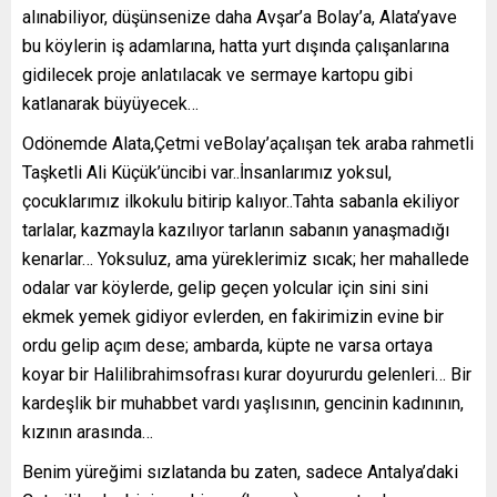
alınabiliyor, düşünsenize daha Avşar’a Bolay’a, Alata’yave
bu köylerin iş adamlarına, hatta yurt dışında çalışanlarına
gidilecek proje anlatılacak ve sermaye kartopu gibi
katlanarak büyüyecek…
Odönemde Alata,Çetmi veBolay’açalışan tek araba rahmetli
Taşketli Ali Küçük’üncibi var..İnsanlarımız yoksul,
çocuklarımız ilkokulu bitirip kalıyor..Tahta sabanla ekiliyor
tarlalar, kazmayla kazılıyor tarlanın sabanın yanaşmadığı
kenarlar… Yoksuluz, ama yüreklerimiz sıcak; her mahallede
odalar var köylerde, gelip geçen yolcular için sini sini
ekmek yemek gidiyor evlerden, en fakirimizin evine bir
ordu gelip açım dese; ambarda, küpte ne varsa ortaya
koyar bir Halilibrahimsofrası kurar doyururdu gelenleri… Bir
kardeşlik bir muhabbet vardı yaşlısının, gencinin kadınının,
kızının arasında…
Benim yüreğimi sızlatanda bu zaten, sadece Antalya’daki