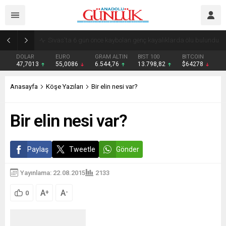
Sivas’taki FETÖ/PDY davasında karar
DOLAR
EURO
GRAM ALTIN
BIST 100
BITCOIN
47,7013
55,0086
6.544,76
13.798,82
$64278
Anasayfa
Köşe Yazıları
Bir elin nesi var?
Bir elin nesi var?
Paylaş
Tweetle
Gönder
Yayınlama: 22.08.2015
2133
A
A
+
-
0