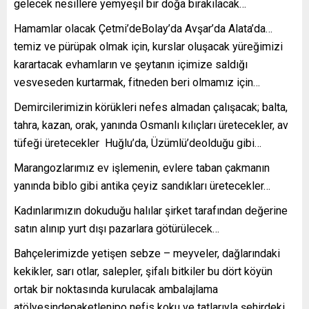
gelecek nesillere yemyeşil bir doğa bırakılacak…
Hamamlar olacak Çetmi’deBolay’da Avşar’da Alata’da…
temiz ve pürüpak olmak için, kurslar oluşacak yüreğimizi
karartacak evhamların ve şeytanın içimize saldığı
vesveseden kurtarmak, fitneden beri olmamız için…
Demircilerimizin körükleri nefes almadan çalışacak; balta,
tahra, kazan, orak, yanında Osmanlı kılıçları üretecekler, av
tüfeği üretecekler Huğlu’da, Üzümlü’deolduğu gibi…
Marangozlarımız ev işlemenin, evlere taban çakmanın
yanında biblo gibi antika çeyiz sandıkları üretecekler…
Kadınlarımızın dokuduğu halılar şirket tarafından değerine
satın alınıp yurt dışı pazarlara götürülecek…
Bahçelerimizde yetişen sebze – meyveler, dağlarındaki
kekikler, sarı otlar, salepler, şifalı bitkiler bu dört köyün
ortak bir noktasında kurulacak ambalajlama
atölyesindepaketlenipo nefis koku ve tatlarıyla şehirdeki