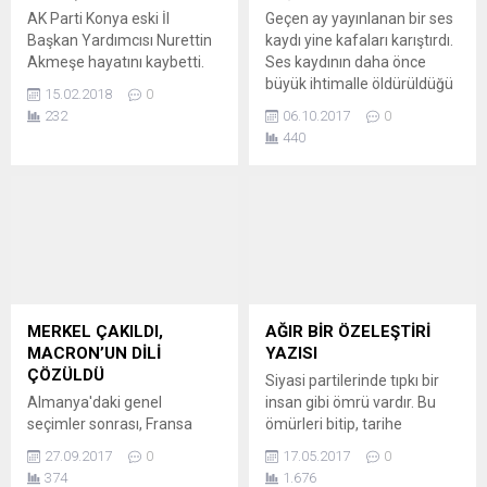
AK Parti Konya eski İl
Geçen ay yayınlanan bir ses
Başkan Yardımcısı Nurettin
kaydı yine kafaları karıştırdı.
Akmeşe hayatını kaybetti.
Ses kaydının daha önce
büyük ihtimalle öldürüldüğü
15.02.2018
0
açıklanan DEAŞ lideri
232
06.10.2017
0
Ebubekir El Bağdadi’ye ait
440
olduğu ileri sürülmüştü.
Pentagon’un bu konu
üzerinde araştırma yaptığı
ve ses kaydının gerçek olup
olmadığını ortaya çıkarmak
için uğraştığı belirtilmişti.
Nihayet Pentagon Orta
Doğu Masası Sözcüsü Eric
Pahon...
MERKEL ÇAKILDI,
AĞIR BİR ÖZELEŞTİRİ
MACRON’UN DİLİ
YAZISI
ÇÖZÜLDÜ
Siyasi partilerinde tıpkı bir
Almanya'daki genel
insan gibi ömrü vardır. Bu
seçimler sonrası, Fransa
ömürleri bitip, tarihe
Cumhurbaşkanı Emmanuel
karışırlar. Bu akıbeti
27.09.2017
0
17.05.2017
0
Macron Avrupa Birliği'nin
yaşayanlar genellikle
374
1.676