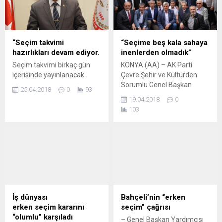
adayının olmasını
matematik bilimine uygun
buluyorum. Doğrusu budur
diyorum. İnşallah öyle
“Seçim takvimi
“Seçime beş kala sahaya
olacaktır” – Denizli
hazırlıkları devam ediyor.
inenlerden olmadık”
Milletvekili Cihaner:...
Seçim takvimi birkaç gün
KONYA (AA) – AK Parti
içerisinde yayınlanacak.
Çevre Şehir ve Kültürden
Sorumlu Genel Başkan
25.04.2018
0
93
Yardımcısı Çiğdem
19.04.2018
0
Karaaslan, “Bizler hiçbir
103
zaman sahaya, seçim ilan
edildikten sonra çıkanlardan
olmadık. Bizler seçim
öncesi, seçime üç kala, beş
kala sahaya inenlerden hiç
olmadık.” dedi. Karaaslan,
şehirlerin kimliklerinin
korunarak geliştirilmesi ve
her şehrin 2023 hedefinin
İş dünyası
Bahçeli’nin “erken
ortak akılla belirlenmesi
erken seçim kararını
seçim” çağrısı
için...
“olumlu” karşıladı
– Genel Başkan Yardımcısı