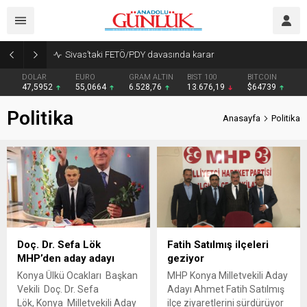
Sivas’taki FETÖ/PDY davasında karar
DOLAR
EURO
GRAM ALTIN
BIST 100
BITCOIN
47,5952
55,0664
6.528,76
13.676,19
$64739
Politika
Anasayfa
Politika
Doç. Dr. Sefa Lök
Fatih Satılmış ilçeleri
MHP’den aday adayı
geziyor
Konya Ülkü Ocakları Başkan
MHP Konya Milletvekili Aday
Vekili Doç. Dr. Sefa
Adayı Ahmet Fatih Satılmış
Lök, Konya Milletvekili Aday
ilçe ziyaretlerini sürdürüyor