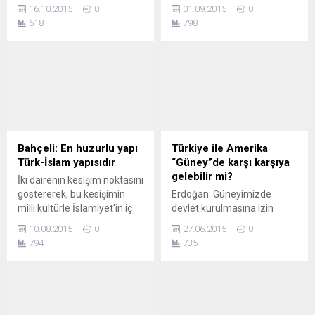
Milletvekili Adayı Dr. Recep
sorusu, Üstad Necip Fazıl
16.10.2015
0
01.09.2015
0
Şeker, 13 köyü ziyaret
Kısakürek'in "İktidar bizde
618
798
ederek köylülerin taleplerini
olsa ne olur?" başlıklı yazısını
dinledi.
akıllara getirdi.
Bahçeli: En huzurlu yapı
Türkiye ile Amerika
Türk-İslam yapısıdır
“Güney”de karşı karşıya
gelebilir mi?
İki dairenin kesişim noktasını
göstererek, bu kesişimin
Erdoğan: Güneyimizde
milli kültürle İslamiyet'in iç
devlet kurulmasına izin
içe geçtiği nokta olduğunu
vermeyiz ABD: Kobani’yi
10.08.2015
0
27.06.2015
0
söyleyen Bahçeli, en huzurlu
savunacağız
794
735
yapının, bu kesişimin
Cumhurbaşkanı Erdoğan,
büyüyerek dairelerin
İstanbul’da Türk Kızılayı’nın
birleştiği Türk-İslam yapısı
madalya ve iftar
olduğunu söyledi. Öte
programında konuştu.
yandan bu teori için, İslam'la
Erdoğan’ın konuşmasında