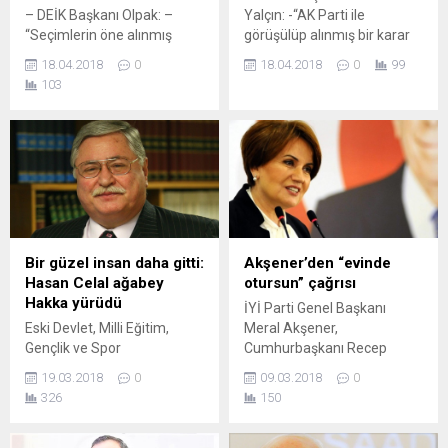
– DEİK Başkanı Olpak: –
Yalçın: -“AK Parti ile
“Seçimlerin öne alınmış
görüşülüp alınmış bir karar
olması iş dünyası açısından
değil, bir baskı değil, bu bir
18.04.2018
0
18.04.2018
0
99
belirsizliklerin de bir an önce
teklif” – “Bu,
103
ortadan kalkacağı ve
cumhurbaşkanlığı hükümet
önümüzü daha net
sisteminin dört başı mamur
göreceğimiz anlamına
şekilde yerine oturtulması,
geliyor” – MÜSİAD Genel
Cumhur ittifakının bir yol
Başkanı Kaan: –
kazasına uğramaması için
“Erken seçim kararını, iş
yapılmış bir teklif” ANKARA
dünyası ve ülkemizin
(AA) – ESİN IŞIK – MHP
geleceği adına son derece
Genel Başkan Yardımcısı...
olumlu karşılıyoruz” – İSO
Bir güzel insan daha gitti:
Akşener’den “evinde
Yönetim Kurulu Başkanı
Hasan Celal ağabey
otursun” çağrısı
Bahçıvan: –...
Hakka yürüdü
İYİ Parti Genel Başkanı
Eski Devlet, Milli Eğitim,
Meral Akşener,
Gençlik ve Spor
Cumhurbaşkanı Recep
Bakanlarından Hasan Celal
Tayyip Erdoğan'ın 'biraz da
19.03.2018
0
09.03.2018
0
Güzel vefat etti. Uzun
evde oturmasını istedi.
326
150
zamandır sağlık sorunları
yaşayan eski bakanlardan
Hasan Celal Güzel, akciğer