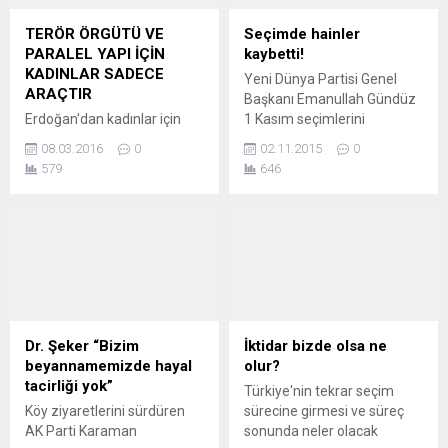
TERÖR ÖRGÜTÜ VE
Seçimde hainler
PARALEL YAPI İÇİN
kaybetti!
KADINLAR SADECE
Yeni Dünya Partisi Genel
ARAÇTIR
Başkanı Emanullah Gündüz
Erdoğan'dan kadınlar için
1 Kasım seçimlerini
terör uyarısı:
değerlendirdi. “Terör
08.03.2016
0
02.11.2015
0
Cumhurbaşkanı Erdoğan
kaybetmiştir, hainler
579
646
Dünya Kadınlar
zalimler kaybetmiştir. Millet
resepsiyonunda konuştu.
kazanmış, İslam âlemi
kazanmıştır.” dedi. Seçim
sonucunu büyük coşku ve
sevinçle karşıladıklarını
kaydeden Gündüz, sonucun
manidar olduğuna işaret
ederek özellikle PKK ve
siyasi kolu HDP’ye ağır
Dr. Şeker “Bizim
İktidar bizde olsa ne
eleştirilerde bulundu. PKK’ya
beyannamemizde hayal
olur?
çok ağır eleştirilerde
tacirliği yok”
Türkiye'nin tekrar seçim
bulunan...
Köy ziyaretlerini sürdüren
sürecine girmesi ve süreç
AK Parti Karaman
sonunda neler olacak