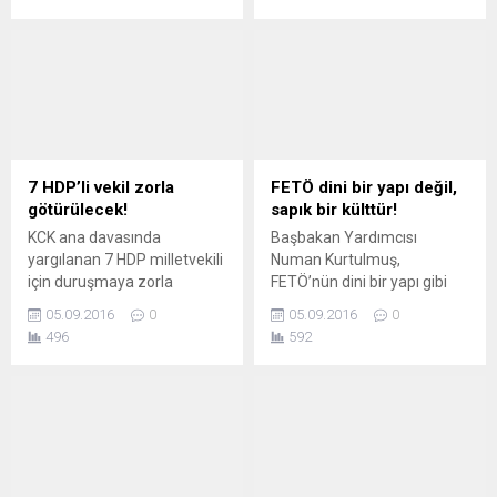
sorunlarına ve geleceğine
özeleştiri yapmayan
yönelik açıklamalarda
siyasetçiler yüzünden
bulundu.
ortaya çıkar. Bunun adına
siyasetçilerin kendisine çok
ciddi bir şekilde özeleştiri
yapmaları gerekir. Son
referandum sonuçlarına
bakınca, tüm siyasi partilerin
sınıfta kaldığını görüyoruz.
7 HDP’li vekil zorla
FETÖ dini bir yapı değil,
Yine Recep Tayyip
götürülecek!
sapık bir külttür!
Erdoğan’ın karizmasıyla
KCK ana davasında
Başbakan Yardımcısı
tabiri...
yargılanan 7 HDP milletvekili
Numan Kurtulmuş,
için duruşmaya zorla
FETÖ’nün dini bir yapı gibi
getirme kararı çıkarıldı.
değil gizli amaç ve emelleri
05.09.2016
0
05.09.2016
0
bulunan sapkın bir tarikat
496
592
olarak dünyaya anlatılması
noktasında herkesi
hassasiyet göstermeye
çağırdı.