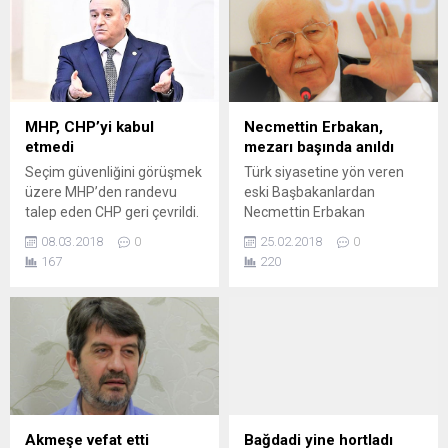
enfeksiyonu ve bağırsak
problemi tanısıyla kaldırıldığı
hastanede vefat etti.
Güzel’in oğlu Mustafa Veysi
Güzel, belli aralıklarla
diyalize giren babasının
MHP, CHP’yi kabul
Necmettin Erbakan,
böbrek yetmezliği
etmedi
mezarı başında anıldı
şikayetiyle hastaneye
Seçim güvenliğini görüşmek
Türk siyasetine yön veren
kaldırıldığını ifade etmişti....
üzere MHP’den randevu
eski Başbakanlardan
talep eden CHP geri çevrildi.
Necmettin Erbakan
vefatının 7. yılında çeşitli
08.03.2018
0
25.02.2018
0
etkinliklerle anıldı.
167
220
Akmeşe vefat etti
Bağdadi yine hortladı