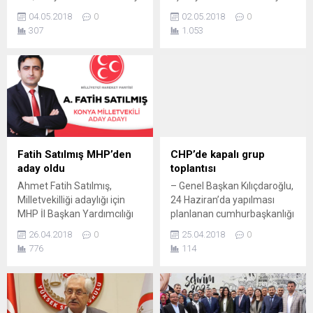
Adaylığı başvurusunu MHP
04.05.2018
0
02.05.2018
0
Genel Merkezinde
307
1.053
gerçekleştirdi.
Fatih Satılmış MHP’den
CHP’de kapalı grup
aday oldu
toplantısı
Ahmet Fatih Satılmış,
– Genel Başkan Kılıçdaroğlu,
Milletvekilliği adaylığı için
24 Haziran’da yapılması
MHP İl Başkan Yardımcılığı
planlanan cumhurbaşkanlığı
görevinden istifa etti
ve milletvekili genel
26.04.2018
0
25.04.2018
0
seçimleriyle ilgili parti genel
776
114
merkezinde milletvekilleriyle
bir araya geldi – Yalova
Milletvekili İnce: – “Ben
CHP’nin, Saadet Partisi’nin,
İYİ Parti’nin, HDP’nin kendi