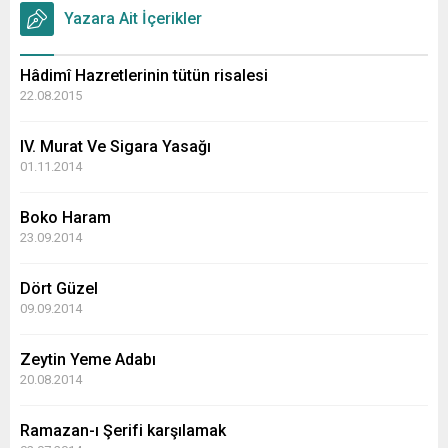
Yazara Ait İçerikler
Hâdimî Hazretlerinin tütün risalesi
22.08.2015
IV. Murat Ve Sigara Yasağı
01.11.2014
Boko Haram
23.09.2014
Dört Güzel
09.09.2014
Zeytin Yeme Adabı
20.08.2014
Ramazan-ı Şerifi karşılamak