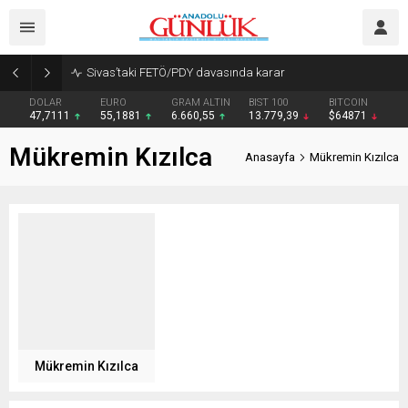
Sivas’taki FETÖ/PDY davasında karar
DOLAR
EURO
GRAM ALTIN
BIST 100
BITCOIN
47,7111
55,1881
6.660,55
13.779,39
$64871
Mükremin Kızılca
Anasayfa
Mükremin Kızılca
Mükremin Kızılca