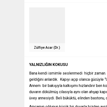
Zülfiye Acar (Dr.)
YALNIZLIĞIN KOKUSU
Bana kendi ismimle seslenmedi hiçbir zaman. A
geldiğini anlardık. Kapıyı açıp olanca gücüyle “
Annem bir bakışıyla kalkışımı hızlandırır ben k
duvarın dökülmüş cilasıyla aynı olan ahşap ka
üvey annesiydi. Beli büküktü, elinden bastonu, 
Amcamın oğlunun küçük bir duvarla bizden ayrıla