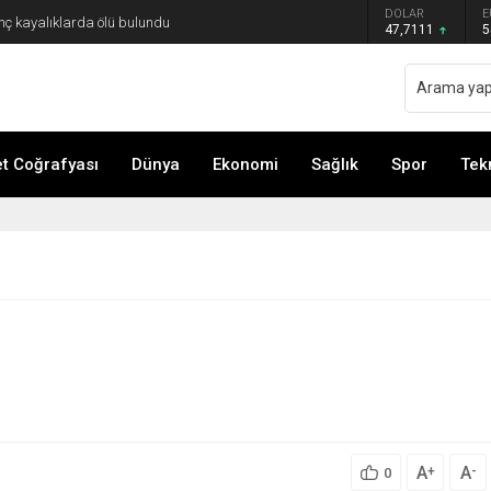
DOLAR
E
 karar
47,7111
5
 Coğrafyası
Dünya
Ekonomi
Sağlık
Spor
Tek
A
A
+
-
0