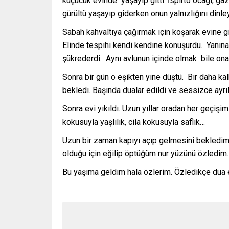
küçücük evinde yaşayıp gitti. İspirto ocağı, gaz
gürültü yaşayıp giderken onun yalnızlığını dinl
Sabah kahvaltıya çağırmak için koşarak evine gi
Elinde tespihi kendi kendine konuşurdu. Yanına
şükrederdi. Aynı avlunun içinde olmak bile ona
Sonra bir gün o eşikten yine düştü. Bir daha k
bekledi. Başında dualar edildi ve sessizce ayrı
Sonra evi yıkıldı. Uzun yıllar oradan her geçişim
kokusuyla yaşlılık, cila kokusuyla saflık…
Uzun bir zaman kapıyı açıp gelmesini bekledim,
olduğu için eğilip öptüğüm nur yüzünü özledim.
Bu yaşıma geldim hala özlerim. Özledikçe dua e