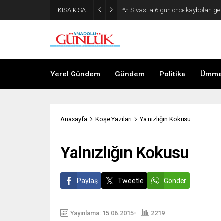
KISA KISA
Sivas’taki FETÖ/PDY davasında
Yerel Gündem
Gündem
Politika
Ümmet
Anasayfa
Köşe Yazıları
Yalnızlığın Kokusu
Yalnızlığın Kokusu
Paylaş
Tweetle
Gönder
Yayınlama: 15.06.2015
2219