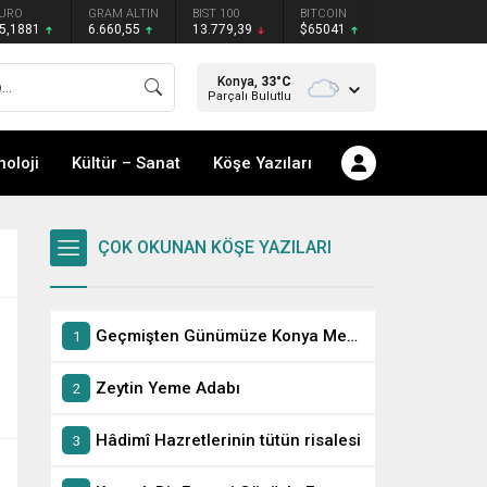
URO
GRAM ALTIN
BIST 100
BITCOIN
5,1881
6.660,55
13.779,39
$65041
Konya,
33
°C
Parçalı Bulutlu
noloji
Kültür – Sanat
Köşe Yazıları
ÇOK OKUNAN KÖŞE YAZILARI
Geçmişten Günümüze Konya Meczupları
Zeytin Yeme Adabı
Hâdimî Hazretlerinin tütün risalesi