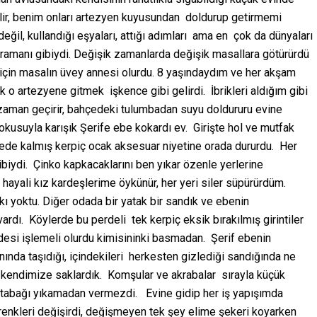
 gelir, benim onları artezyen kuyusundan doldurup getirmemi
eğil, kullandığı eşyaları, attığı adımları ama en çok da dünyaları
hramanı gibiydi. Değişik zamanlarda değişik masallara götürürdü
m için masalın üvey annesi olurdu. 8 yaşındaydım ve her akşam
o artezyene gitmek işkence gibi gelirdi. İbrikleri aldığım gibi
 zaman geçirir, bahçedeki tulumbadan suyu doldururu evine
 kokusuyla karışık Şerife ebe kokardı ev. Girişte hol ve mutfak
şede kalmış kerpiç ocak aksesuar niyetine orada dururdu. Her
biydi. Çinko kapkacaklarını ben yıkar özenle yerlerine
, hayali kız kardeşlerime öykünür, her yeri siler süpürürdüm.
ı yoktu. Diğer odada bir yatak bir sandık ve ebenin
vardı. Köylerde bu perdeli tek kerpiç eksik bırakılmış girintiler
erdesi işlemeli olurdu kimisininki basmadan. Şerif ebenin
ında taşıdığı, içindekileri herkesten gizlediği sandığında ne
kendimize saklardık. Komşular ve akrabalar sırayla küçük
ir tabağı yıkamadan vermezdi. Evine gidip her iş yapışımda
renkleri değişirdi, değişmeyen tek şey elime şekeri koyarken