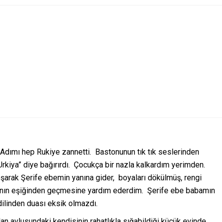
dımı hep Rukiye zannetti. Bastonunun tık tık seslerinden
Urkiya” diye bağırırdı. Çocukça bir nazla kalkardım yerimden.
oşarak Şerife ebemin yanına gider, boyaları dökülmüş, rengi
pının eşiğinden geçmesine yardım ederdim. Şerife ebe babamın
dilinden duası eksik olmazdı.
n avlusundaki kendisinin rahatlıkla sığabildiği küçük evinde