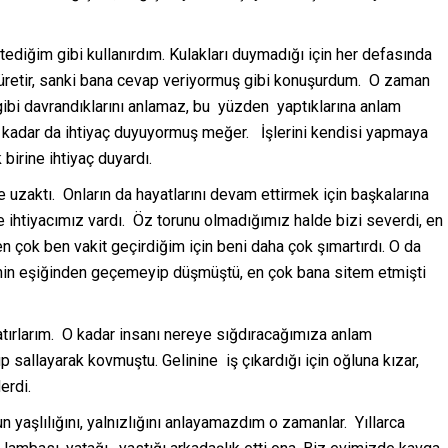
tediğim gibi kullanırdım. Kulakları duymadığı için her defasında
ar üretir, sanki bana cevap veriyormuş gibi konuşurdum. O zaman
ibi davrandıklarını anlamaz, bu yüzden yaptıklarına anlam
 kadar da ihtiyaç duyuyormuş meğer. İşlerini kendisi yapmaya
birine ihtiyaç duyardı.
ize uzaktı. Onların da hayatlarını devam ettirmek için başkalarına
e ihtiyacımız vardı. Öz torunu olmadığımız halde bizi severdi, en
n çok ben vakit geçirdiğim için beni daha çok şımartırdı. O da
vinin eşiğinden geçemeyip düşmüştü, en çok bana sitem etmişti
 hatırlarım. O kadar insanı nereye sığdıracağımıza anlam
sallayarak kovmuştu. Gelinine iş çıkardığı için oğluna kızar,
erdi.
 yaşlılığını, yalnızlığını anlayamazdım o zamanlar. Yıllarca