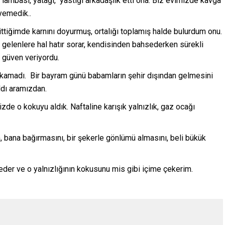
 lambası, yatağı, yastığı arkadaşlık etti ona. Biz evimizde kavga
eyemedik..
ttiğimde karnını doyurmuş, ortalığı toplamış halde bulurdum onu.
 gelenlere hal hatır sorar, kendisinden bahsederken sürekli
 güven veriyordu.
alkamadı. Bir bayram günü babamların şehir dışından gelmesini
ldı aramızdan.
izde o kokuyu aldık. Naftaline karışık yalnızlık, gaz ocağı
 bana bağırmasını, bir şekerle gönlümü almasını, beli bükük
der ve o yalnızlığının kokusunu mis gibi içime çekerim.