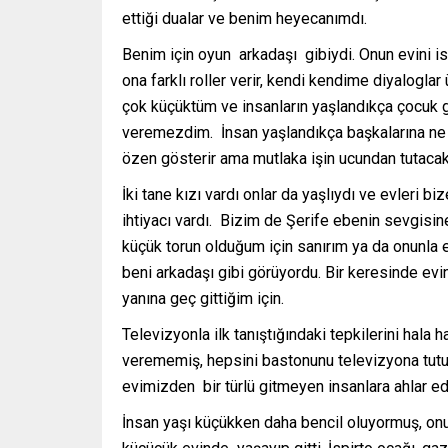
ettiği dualar ve benim heyecanımdı.
Benim için oyun arkadaşı gibiydi. Onun evini is
ona farklı roller verir, kendi kendime diyalogl
çok küçüktüm ve insanların yaşlandıkça çocuk g
veremezdim. İnsan yaşlandıkça başkalarına ne
özen gösterir ama mutlaka işin ucundan tutacak 
İki tane kızı vardı onlar da yaşlıydı ve evleri b
ihtiyacı vardı. Bizim de Şerife ebenin sevgisin
küçük torun olduğum için sanırım ya da onunla e
beni arkadaşı gibi görüyordu. Bir keresinde e
yanına geç gittiğim için.
Televizyonla ilk tanıştığındaki tepkilerini hala
verememiş, hepsini bastonunu televizyona tutup 
evimizden bir türlü gitmeyen insanlara ahlar ed
İnsan yaşı küçükken daha bencil oluyormuş, onun