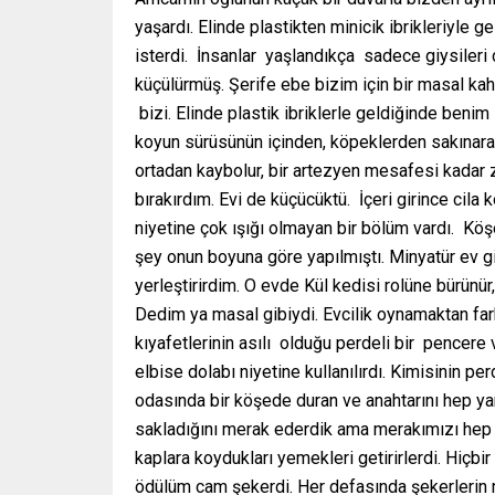
yaşardı. Elinde plastikten minicik ibrikleriyle
isterdi. İnsanlar yaşlandıkça sadece giysileri d
küçülürmüş. Şerife ebe bizim için bir masal ka
bizi. Elinde plastik ibriklerle geldiğinde beni
koyun sürüsünün içinden, köpeklerden sakınarak 
ortadan kaybolur, bir artezyen mesafesi kadar
bırakırdım. Evi de küçücüktü. İçeri girince cila
niyetine çok ışığı olmayan bir bölüm vardı. Kö
şey onun boyuna göre yapılmıştı. Minyatür ev gi
yerleştirirdim. O evde Kül kedisi rolüne bürünür
Dedim ya masal gibiydi. Evcilik oynamaktan fark
kıyafetlerinin asılı olduğu perdeli bir pencere 
elbise dolabı niyetine kullanılırdı. Kimisinin p
odasında bir köşede duran ve anahtarını hep yan
sakladığını merak ederdik ama merakımızı hep 
kaplara koydukları yemekleri getirirlerdi. Hiçb
ödülüm cam şekerdi. Her defasında şekerlerin 