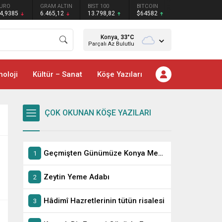
URO
GRAM ALTIN
BIST 100
BITCOIN
4,9385
6.465,12
13.798,82
$64582
Konya,
33
°C
Parçalı Az Bulutlu
noloji
Kültür – Sanat
Köşe Yazıları
ÇOK OKUNAN KÖŞE YAZILARI
Geçmişten Günümüze Konya Meczupları
Zeytin Yeme Adabı
Hâdimî Hazretlerinin tütün risalesi