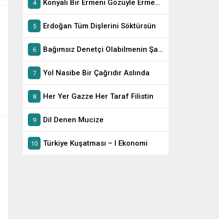
Konyalı Bir Ermeni Gözüyle Ermeni Soykırımı
Erdoğan Tüm Dişlerini Söktürsün
Bağımsız Denetçi Olabilmenin Şartları
Yol Nasibe Bir Çağrıdır Aslında
Her Yer Gazze Her Taraf Filistin
Dil Denen Mucize
Türkiye Kuşatması – I Ekonomi