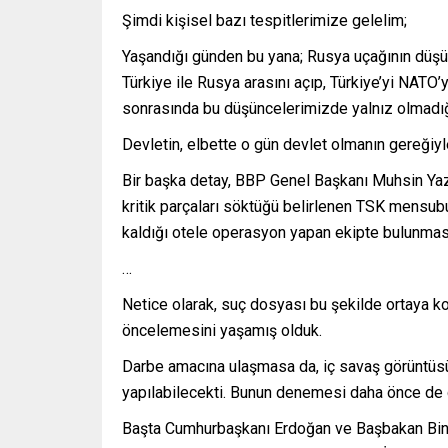
Şimdi kişisel bazı tespitlerimize gelelim;
Yaşandığı günden bu yana; Rusya uçağının düşür
Türkiye ile Rusya arasını açıp, Türkiye’yi NATO
sonrasında bu düşüncelerimizde yalnız olmadığ
Devletin, elbette o gün devlet olmanın gereğiy
Bir başka detay, BBP Genel Başkanı Muhsin Yazı
kritik parçaları söktüğü belirlenen TSK mensu
kaldığı otele operasyon yapan ekipte bulunması
…
Netice olarak, suç dosyası bu şekilde ortaya ko
öncelemesini yaşamış olduk.
Darbe amacına ulaşmasa da, iç savaş görüntüs
yapılabilecekti. Bunun denemesi daha önce de 
Başta Cumhurbaşkanı Erdoğan ve Başbakan Binal