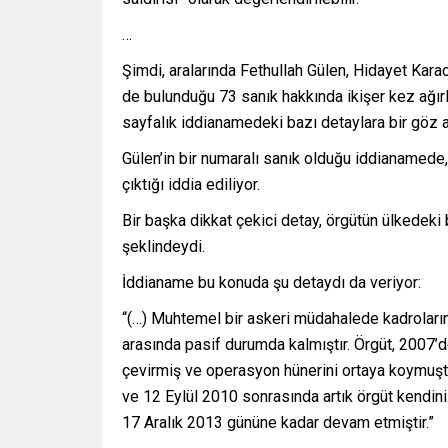
…
Şimdi, aralarında Fethullah Gülen, Hidayet Karac
de bulunduğu 73 sanık hakkında ikişer kez ağırl
sayfalık iddianamedeki bazı detaylara bir göz a
Gülen’in bir numaralı sanık olduğu iddianamede
çıktığı iddia ediliyor.
Bir başka dikkat çekici detay, örgütün ülkedek
şeklindeydi.
İddianame bu konuda şu detaydı da veriyor:
“(…) Muhtemel bir askeri müdahalede kadrolarını
arasında pasif durumda kalmıştır. Örgüt, 2007
çevirmiş ve operasyon hünerini ortaya koymuştur
ve 12 Eylül 2010 sonrasında artık örgüt kendini
17 Aralık 2013 gününe kadar devam etmiştir.”