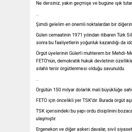
Ne dersiniz; yakın geçmişe ve bugüne ışık tutan
…
Şimdi gelelim en önemli noktalardan bir diğerin
Gülen cemaatinin 1971 yılından itibaren Türk Si
sonra bu faaliyetlerin yoğunluk kazandığı da id
Örgüt üyelerinin Gülen’i muhterem bir Mehdi-Me
FETÖ’nün, demokratik hukuk devletinin özellikle
silahlı terör örgütlenmesi olduğu savunuldu.
…
Örgütün 150 milyar dolarlık mali büyüklüğe sahi
FETÖ için öncelikli yer TSK’dır. Burada örgüt aşı
TSK içerisindeki bu yapı ordu disiplinini boza
ulaşmıştır.
Ergenekon ve diğer askeri davalar, sivil siyaset