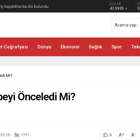
DOLAR
E
 karar
47,5935
5
 Coğrafyası
Dünya
Ekonomi
Sağlık
Spor
Tek
edi Mi?
eyi Önceledi Mi?
A
A
+
-
23:29
1791
0