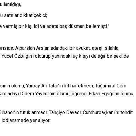
lanıldığı,
 satırlar dikkat çekici;
vermiş bir kişi idi ve adeta baş düşman bellemişti.”
ısıdır. Alparslan Arslan adındaki bir avukat, ateşli silahla
Yücel Özbilgin’i öldürüp yanındaki üç kişiyi de ağır bir şekilde
sinin ölümü, Yarbay Ali Tatar’ın intihar etmesi, Tuğamiral Cem
 adayı Didem Yaylalı’nın ölümü, öğrenci Erkan Eryiğit’in ölümü
Cihaner’in tutuklanması, Tahşiye Davası, Cumhurbaşkanı’nı tehdit
 iddianamede yer alıyor.