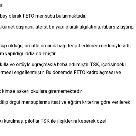
r.
ubay olarak FETÖ mensubu bulunmaktadır.
ümet düşmanı, ateist bir yapı olarak algılatmış, itibarsızlaştırıp,
p olduğu, örgütle organik bağı tespit edilmesi nedeniyle adli
m yapıldığı iddia edilmiştir.
 kılla ve örtüyle uğraşmakla heba edilmiştir. TSK, içerisindeki
rmesi engellenmiştir. Bu dönemde FETÖ kadrolaşması ve
ç kimse askeri okullara girememektedir.
lip örgüt mensuplarına itaat ve eğitim kriterine göre verilerek
 kurulmuş, pilotlar TSK ile ilişiklerini keserek özel