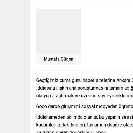
Mustafa Güden
Geçtiğimiz cuma günü haber sitelerine Ankara C
iddiasına ilişkin ana soruşturmasını tamamladığı 
okuyup araştırmak ve üzerine söyleyeceklerimi
Gece darbe girişimini sosyal medyadan öğrend
İddianameden aklımda olanlar, bu yapının ses
kadar ileri gidebilmeleri, tamamen deşifre olaca
saldırısı” olarak değerlendirilebilir.