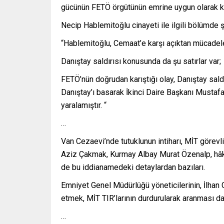
gücünün FETÖ örgütünün emrine uygun olarak kul
Necip Hablemitoğlu cinayeti ile ilgili bölümde şu
“Hablemitoğlu, Cemaat’e karşı açıktan mücadele 
Danıştay saldırısı konusunda da şu satırlar var;
FETÖ’nün doğrudan karıştığı olay, Danıştay saldır
Danıştay’ı basarak İkinci Daire Başkanı Mustafa 
yaralamıştır. “
…
Van Cezaevi’nde tutuklunun intiharı, MİT görevli
Aziz Çakmak, Kurmay Albay Murat Özenalp, hâkim
de bu iddianamedeki detaylardan bazıları.
Emniyet Genel Müdürlüğü yöneticilerinin, İlhan 
etmek, MİT TIR’larının durdurularak aranması da
…