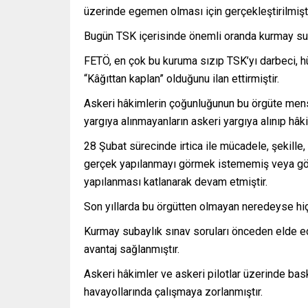
üzerinde egemen olması için gerçekleştirilmişti
Bugün TSK içerisinde önemli oranda kurmay s
FETÖ, en çok bu kuruma sızıp TSK’yı darbeci, hük
“Kâğıttan kaplan” olduğunu ilan ettirmiştir.
Askeri hâkimlerin çoğunluğunun bu örgüte mensu
yargıya alınmayanların askeri yargıya alınıp hâki
28 Şubat sürecinde irtica ile mücadele, şekille,
gerçek yapılanmayı görmek istememiş veya gö
yapılanması katlanarak devam etmiştir.
Son yıllarda bu örgütten olmayan neredeyse hi
Kurmay subaylık sınav soruları önceden elde edi
avantaj sağlanmıştır.
Askeri hâkimler ve askeri pilotlar üzerinde baskı
havayollarında çalışmaya zorlanmıştır.