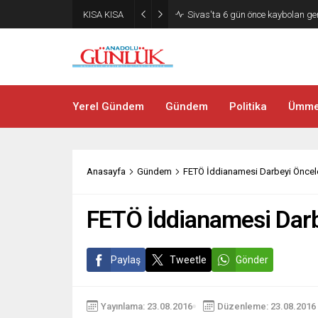
KISA KISA
Sivas’taki FETÖ/PDY davasında
Yerel Gündem
Gündem
Politika
Ümmet
Anasayfa
Gündem
FETÖ İddianamesi Darbeyi Öncel
FETÖ İddianamesi Darb
Paylaş
Tweetle
Gönder
Yayınlama: 23.08.2016
Düzenleme: 23.08.2016 