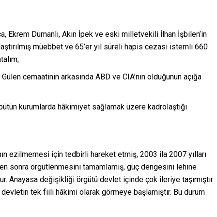
a, Ekrem Dumanlı, Akın İpek ve eski milletvekili İlhan İşbilen’in
aştırılmış müebbet ve 65’er yıl süreli hapis cezası istemli 660
talım;
, Gülen cemaatinin arkasında ABD ve CIA’nın olduğunun açığa
i bütün kurumlarda hâkimiyet sağlamak üzere kadrolaştığı
n ezilmemesi için tedbirli hareket etmiş, 2003 ila 2007 yılları
’den sonra örgütlenmesini tamamlamış, güç dengesini lehine
. Anayasa değişikliği örgütü devlet içinde çok ileriye taşımıştır
 devletin tek fiili hâkimi olarak görmeye başlamıştır. Bu durum