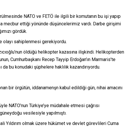
ülmesinde NATO ve FETÖ ile ilgili bir komutanın bu işi yapıp
’ya mecbur ettiği yönünde düşüncelerimiz vardı. Darbe girişimi
ımızı gördük.
le olayı sahiplenmesi gerekiyordu.
cıoğlu’nun öldüğü helikopter kazasına ilişkindi. Helikopterden
bunun, Cumhurbaşkanı Recep Tayyip Erdoğan’ın Marmaris’te
 da bu konudaki şüphelere haklılık kazandırıyordu.
nan bir örgütün, iddanamenşn kabul edildiği gün, nihai amacını
üyle NATO’nun Türkiye’ye müdahale etmesi çağrısı
güneydoğu vesilesiyle yapılmıştı.
i Yıldırım olmak üzere hükümet ve devlet görevlileri Cuma