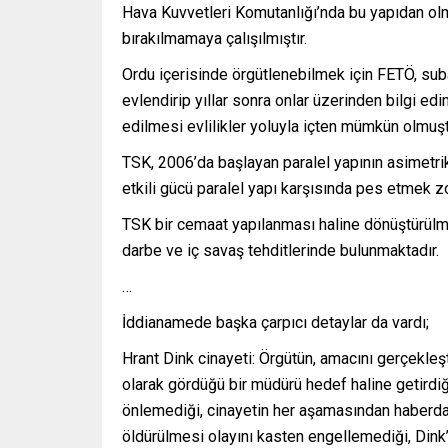
Hava Kuvvetleri Komutanlığı’nda bu yapıdan o
bırakılmamaya çalışılmıştır.
Ordu içerisinde örgütlenebilmek için FETÖ, suba
evlendirip yıllar sonra onlar üzerinden bilgi e
edilmesi evlilikler yoluyla içten mümkün olmuşt
TSK, 2006’da başlayan paralel yapının asimetrik
etkili gücü paralel yapı karşısında pes etmek zo
TSK bir cemaat yapılanması haline dönüştürülmey
darbe ve iç savaş tehditlerinde bulunmaktadır.
…
İddianamede başka çarpıcı detaylar da vardı;
Hrant Dink cinayeti: Örgütün, amacını gerçekle
olarak gördüğü bir müdürü hedef haline getirdiği
önlemediği, cinayetin her aşamasından haberdar 
öldürülmesi olayını kasten engellemediği, Dink