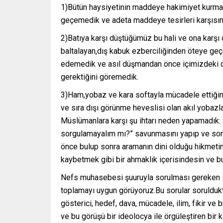
1)Bütün haysiyetinin maddeye hakimiyet kurmakt
geçemedik ve adeta maddeye tesirleri karşısınd
2)Batıya karşı düştüğümüz bu hali ve ona karşı
baltalayan,dış kabuk ezberciliğinden öteye g
edemedik ve asıl düşmandan önce içimizdeki 
gerektiğini göremedik.
3)Ham,yobaz ve kara softayla mücadele ettiğini 
ve sıra dışı görünme heveslisi olan akıl yobazla
Müslümanlara karşı şu ihtarı neden yapamadık: 
sorgulamayalım mı?” savunmasını yapıp ve sor
önce bulup sonra aramanın dini olduğu hikmeti
kaybetmek gibi bir ahmaklık içerisindesin ve b
Nefs muhasebesi şuuruyla sorulması gereken sor
toplamayı uygun görüyoruz.Bu sorular soruldukta
gösterici, hedef, dava, mücadele, ilim, fikir v
ve bu görüşü bir ideolocya ile örgüleştiren bi