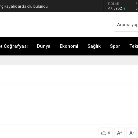
DOLAR
E
nç kayalıklarda ölü bulundu
47,5952
5
 Coğrafyası
Dünya
Ekonomi
Sağlık
Spor
Tek
A
A
+
-
0