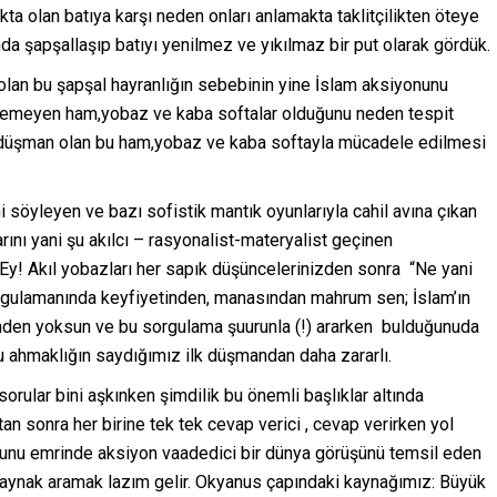
a olan batıya karşı neden onları anlamakta taklitçilikten öteye
a şapşallaşıp batıyı yenilmez ve yıkılmaz bir put olarak gördük.
 olan bu şapşal hayranlığın sebebinin yine İslam aksiyonunu
eçemeyen ham,yobaz ve kaba softalar olduğunu neden tespit
düşman olan bu ham,yobaz ve kaba softayla mücadele edilmesi
söyleyen ve bazı sofistik mantık oyunlarıyla cahil avına çıkan
rını yani şu akılcı – rasyonalist-materyalist geçinen
Ey! Akıl yobazları her sapık düşüncelerinizden sonra “Ne yani
gulamanında keyfiyetinden, manasından mahrum sen; İslam’ın
nden yoksun ve bu sorgulama şuurunla (!) ararken bulduğunuda
u ahmaklığın saydığımız ilk düşmandan daha zararlı.
ular bini aşkınken şimdilik bu önemli başlıklar altında
n sonra her birine tek tek cevap verici , cevap verirken yol
e bunu emrinde aksiyon vaadedici bir dünya görüşünü temsil eden
r kaynak aramak lazım gelir. Okyanus çapındaki kaynağımız: Büyük