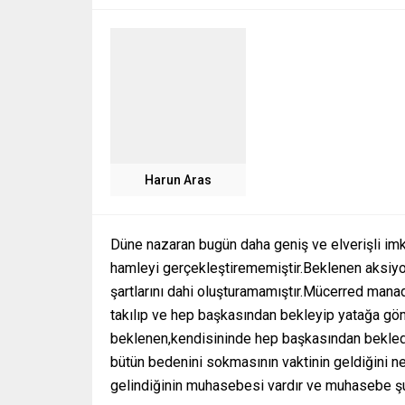
Harun Aras
Düne nazaran bugün daha geniş ve elverişli imka
hamleyi gerçekleştirememiştir.Beklenen aksiy
şartlarını dahi oluşturamamıştır.Mücerred mana
takılıp ve hep başkasından bekleyip yatağa göm
beklenen,kendisininde hep başkasından bekledi
bütün bedenini sokmasının vaktinin geldiğini ne
gelindiğinin muhasebesi vardır ve muhasebe şu b