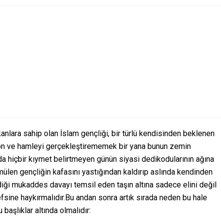
nlara sahip olan İslam gençliği, bir türlü kendisinden beklenen
on ve hamleyi gerçekleştirememek bir yana bunun zemin
da hiçbir kıymet belirtmeyen günün siyasi dedikodularının ağına
ülen gençliğin kafasını yastığından kaldırıp aslında kendinden
ği mukaddes davayı temsil eden taşın altına sadece elini değil
fsine haykırmalıdır.Bu andan sonra artık sırada neden bu hale
aşlıklar altında olmalıdır: