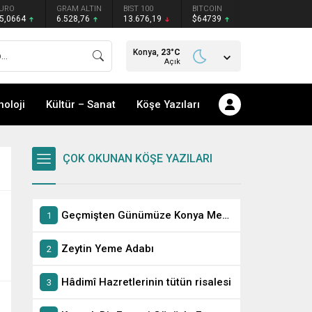
URO
GRAM ALTIN
BIST 100
BITCOIN
5,0664
6.528,76
13.676,19
$64739
Konya,
23
°C
Açık
noloji
Kültür – Sanat
Köşe Yazıları
ÇOK OKUNAN KÖŞE YAZILARI
Geçmişten Günümüze Konya Meczupları
Zeytin Yeme Adabı
Hâdimî Hazretlerinin tütün risalesi