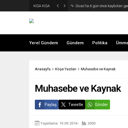
KISA KISA
Sivas'ta 6 gün önce kaybolan ge
Yerel Gündem
Gündem
Politika
Ümmet
Anasayfa
Köşe Yazıları
Muhasebe ve Kaynak
Muhasebe ve Kaynak
Paylaş
Tweetle
Gönder
Yayınlama: 19.09.2016
2000