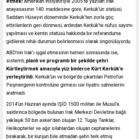
etmek!
Amerikan insiyatifiyle 2005’te yazılan Irak
anayasasının 140. maddesine göre, Kerkük’ün statüsü
Saddam Hüseyin döneminde Kerkük’ten zorla göç
ettirilenlerin geri dönmesi, ardından Kerkük’te nüfus sayımı
yapılması ve kentin statüsü hakkında bir referanduma
gidilerek nihâi durumun belirlenmesi olarak öngörülüyordu.
ABD’nin Irak’ı işgal etmesinin hemen sonrasında ise,
sistemli,
planl
ı
ve programl
ı
bir
ş
ekilde
ş
ehri
Kürtle
ş
tirmek amac
ı
yla yüz binlerce Kürt Kerkük’e
yerle
ş
tirildi.
Kerkük’ün ve bölge’de çıkartılan Petrol’ün
Peşmergenin kontrolüne girmesi ise tiyatro sahnelerini
aratmadı.
2014’ün Haziran ayında IŞİD 1500 militan ile Musul’a
saldırınca bölgede bulunan Irak Merkezi Devletine bağlı
yaklaşık 50 bin asker’den oluşan 12. Tugay Tanklar,
Helikopterler ve ağır silahlardan oluşan cephanelerini
bırakarak, bir kurşun bile atmadan şehri terk etmiş