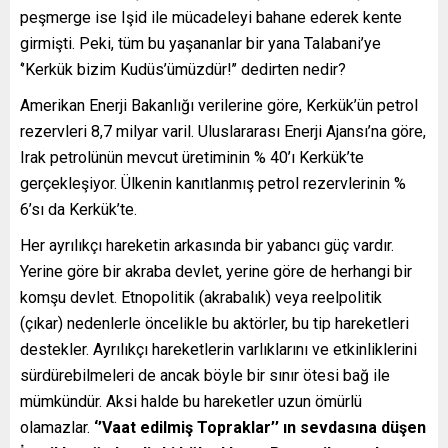
peşmerge ise Işid ile mücadeleyi bahane ederek kente
girmişti. Peki, tüm bu yaşananlar bir yana Talabani’ye
‘’Kerkük bizim Kudüs’ümüzdür!’’ dedirten nedir?
Amerikan Enerji Bakanlığı verilerine göre, Kerkük’ün petrol
rezervleri 8,7 milyar varil. Uluslararası Enerji Ajansı’na göre,
Irak petrolünün mevcut üretiminin % 40’ı Kerkük’te
gerçekleşiyor. Ülkenin kanıtlanmış petrol rezervlerinin %
6’sı da Kerkük’te.
Her ayrılıkçı hareketin arkasında bir yabancı güç vardır.
Yerine göre bir akraba devlet, yerine göre de herhangi bir
komşu devlet. Etnopolitik (akrabalık) veya reelpolitik
(çıkar) nedenlerle öncelikle bu aktörler, bu tip hareketleri
destekler. Ayrılıkçı hareketlerin varlıklarını ve etkinliklerini
sürdürebilmeleri de ancak böyle bir sınır ötesi bağ ile
mümkündür. Aksi halde bu hareketler uzun ömürlü
olamazlar.
‘’Vaat edilmi
ş
Topraklar’’
ı
n sevdas
ı
na dü
ş
en