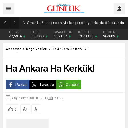
Sivas'ta 6 gün önce kaybolan genç kayalıklarda ölü bulundu
DOLAR
EURO
GRAM ALTIN
BIST 100
BITCOIN
47,5916
55,0829
6.521,34
13.703,13
$64609
Anasayfa
Köşe Yazıları
Ha Ankara Ha Kerkük!
Ha Ankara Ha Kerkük!
Paylaş
Tweetle
Gönder
Yayınlama: 06.10.2017
2.022
A
A
+
-
0