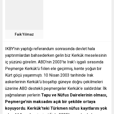
Faik Yılmaz
IKBY’nin yaptığı referandum sonrasında devlet hala
yaptırımlardan bahsederken gelin biz Kerkük meselesinin
iç yüzünü görelim. ABD’nin 2003’te Irak’ı işgali sırasında
Peşmerge Kerkük’ü fiilen ele geçirmiş, kente yoğun bir
Kürt göçü yaşanmıştı. 10 Nisan 2003 tarihinde Irak
askerlerinin Kerkük’ü boşaltıp güneye doğru çekilmeleri
üzerine ABD destekli peşmergeler Kerkük’e saldırdılar. İlk
yağmalanan yerlerin
Tapu ve Nüfus Dairelerinin olmas
ı
,
Pe
ş
merge’nin maksad
ı
n
ı
aç
ı
k bir
ş
ekilde ortaya
koyuyordu. Kerkük’teki Türkmen nüfus kay
ı
tlar
ı
n
ı
yok