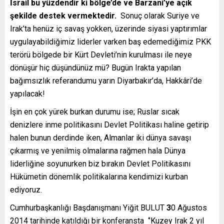
İ
srail bu yüzdendir ki bölge’de ve Barzani’ye aç
ı
k
ş
ekilde destek vermektedir.
Sonuç olarak Suriye ve
Irak’ta henüz iç savaş yokken, üzerinde siyasi yaptırımlar
uygulayabildiğimiz liderler varken baş edemediğimiz PKK
terörü bölgede bir Kürt Devleti’nin kurulması ile neye
dönüşür hiç düşündünüz mü? Bugün Irakta yapılan
bağımsızlık referandumu yarın Diyarbakır’da, Hakkâri’de
yapılacak!
İşin en çok yürek burkan durumu ise; Ruslar sıcak
denizlere inme politikasını Devlet Politikası haline getirip
halen bunun derdinde iken, Almanlar iki dünya savaşı
çıkarmış ve yenilmiş olmalarına rağmen hala Dünya
liderliğine soyunurken biz bırakın Devlet Politikasını
Hükümetin dönemlik politikalarına kendimizi kurban
ediyoruz.
Cumhurbaşkanlığı Başdanışmanı Yiğit BULUT
3
0 Ağustos
2014 tarihinde katıldığı bir konferansta ‘’Kuzey Irak 2 yıl