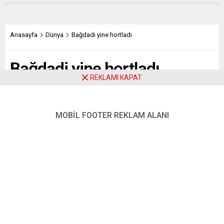
Anasayfa
Dünya
Bağdadi yine hortladı
Bağdadi yine hortladı
REKLAMI KAPAT
Paylaş
Tweetle
Gönder
MOBİL FOOTER REKLAM ALANI