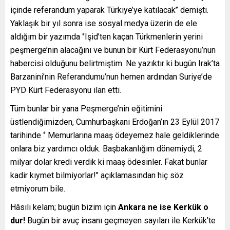
içinde referandum yaparak Türkiye’ye katılacak’’ demişti.
Yaklaşık bir yıl sonra ise sosyal medya üzerin de ele
aldığım bir yazımda ‘’Işid’ten kaçan Türkmenlerin yerini
peşmerge’nin alacağını ve bunun bir Kürt Federasyonu’nun
habercisi olduğunu belirtmiştim. Ne yazıktır ki bugün Irak’ta
Barzanini’nin Referandumu’nun hemen ardından Suriye’de
PYD Kürt Federasyonu ilan etti.
Tüm bunlar bir yana Peşmerge’nin eğitimini
üstlendiğimizden, Cumhurbaşkanı Erdoğan’ın 23 Eylül 2017
tarihinde ‘’ Memurlarına maaş ödeyemez hale geldiklerinde
onlara biz yardımcı olduk. Başbakanlığım dönemiydi, 2
milyar dolar kredi verdik ki maaş ödesinler. Fakat bunlar
kadir kıymet bilmiyorlar!’’ açıklamasından hiç söz
etmiyorum bile.
Hâsılı kelam; bugün bizim için
Ankara ne ise Kerkük o
dur!
Bugün bir avuç insanı geçmeyen sayıları ile Kerkük’te