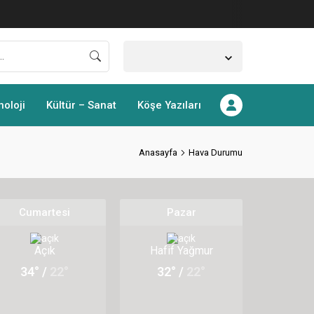
Konya,
33
°C
Açık
noloji
Kültür – Sanat
Köşe Yazıları
Anasayfa
Hava Durumu
Cumartesi
Pazar
Açık
Hafif Yağmur
34° /
22°
32° /
22°