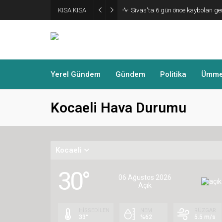
KISA KISA
Sivas'ta 6 gün önce kaybolan ge
Yerel Gündem
Gündem
Politika
Ümmet
Kocaeli Hava Durumu
Kocaeli
30°
06 Ağustos 2026
Açık
HİSSEDİLEN
NEM
RÜZGAR
33°
%62
5.5 m/s