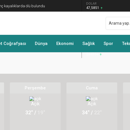
DOLAR
nç kayalıklarda ölü bulundu
47,5851
EURO
55,1265
GRAM ALTIN
6.552,32
BIST 100
13.703,13
 Coğrafyası
Dünya
Ekonomi
Sağlık
Spor
Tek
BITCOIN
$64594
Perşembe
Cuma
Açık
Açık
32° /
19°
34° /
22°