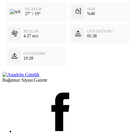
SICAKLIK
NEM
27° / 19°
%40
RÜZGAR
GÜN DOĞUMU
4.27 m/s
05:38
GÜN BATIMI
19:28
Bağımsız Siyasi Gazete