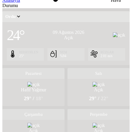
Anasayfa
Hava
Durumu
Ordu
24°
09 Ağustos 2026
Açık
HİSSEDİLEN
NEM
RÜZGAR
25°
%94
2.01 m/s
Pazartesi
Salı
Hafif Yağmur
Açık
29° /
18°
29° /
22°
Çarşamba
Perşembe
Açık
Açık