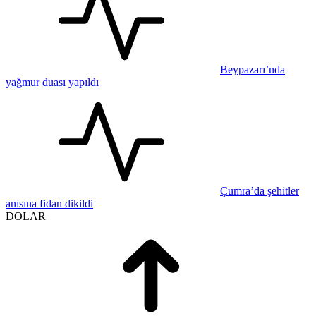
Beypazarı’nda
yağmur duası yapıldı
Çumra’da şehitler
anısına fidan dikildi
DOLAR