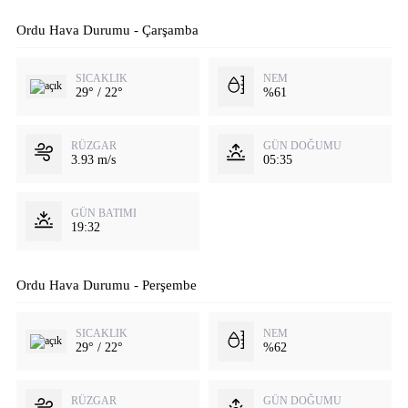
Ordu Hava Durumu - Çarşamba
SICAKLIK
NEM
29° / 22°
%61
RÜZGAR
GÜN DOĞUMU
3.93 m/s
05:35
GÜN BATIMI
19:32
Ordu Hava Durumu - Perşembe
SICAKLIK
NEM
29° / 22°
%62
RÜZGAR
GÜN DOĞUMU