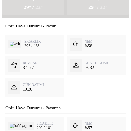
29° /
22°
29° /
22°
Ordu Hava Durumu - Pazar
SICAKLIK
NEM
29° / 18°
%58
RÜZGAR
GÜN DOĞUMU
3.1 m/s
05:32
GÜN BATIMI
19:36
Ordu Hava Durumu - Pazartesi
SICAKLIK
NEM
29° / 18°
%57