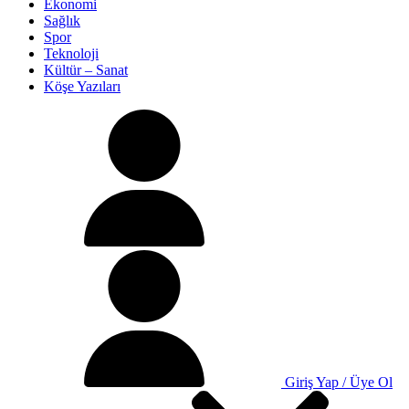
Ekonomi
Sağlık
Spor
Teknoloji
Kültür – Sanat
Köşe Yazıları
Giriş Yap / Üye Ol