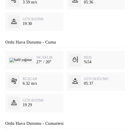
3.59 m/s
05:36
GÜN BATIMI
19:30
Ordu Hava Durumu - Cuma
SICAKLIK
NEM
27° / 20°
%54
RÜZGAR
GÜN DOĞUMU
6.32 m/s
05:37
GÜN BATIMI
19:29
Ordu Hava Durumu - Cumartesi