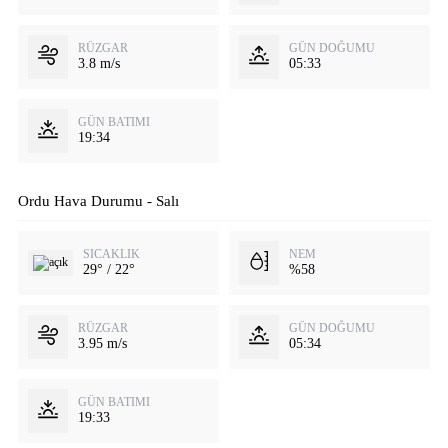
RÜZGAR
GÜN DOĞUMU
3.8 m/s
05:33
GÜN BATIMI
19:34
Ordu Hava Durumu - Salı
SICAKLIK
NEM
29° / 22°
%58
RÜZGAR
GÜN DOĞUMU
3.95 m/s
05:34
GÜN BATIMI
19:33