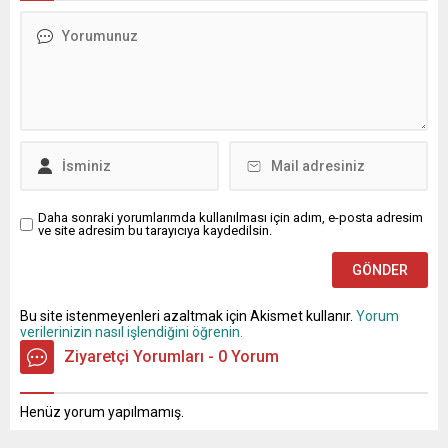
düşen yeşil alan miktarını 12
metrekareden 48
metrekareye yükselten
Konya Büyükşehir
Belediyesi, Ankara Yolu’nda
Bilim...
Daha sonraki yorumlarımda kullanılması için adım, e-posta adresim
ve site adresim bu tarayıcıya kaydedilsin.
Bu site istenmeyenleri azaltmak için Akismet kullanır.
Yorum
verilerinizin nasıl işlendiğini öğrenin.
Ziyaretçi Yorumları - 0 Yorum
Henüz yorum yapılmamış.