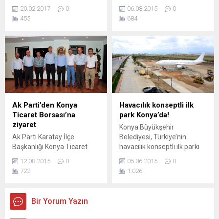
Torku Konya Şeker
arasında görev yapacak yeni
20.02.2017
0
06.08.2015
0
Sporcusu Ahmet Örken
yönetimin belirlendiği genel
455
684
Kıbrıs’ta birinci oldu.
kurulda, Necmettin Erbakan
Üniversitesi (NEÜ) Rektörü
Prof. Dr. Muzaffer Şeker de
Yönetim Kurulu Asil
Üyeliğine seçildi.
Ak Parti’den Konya
Havacılık konseptli ilk
Ticaret Borsası’na
park Konya’da!
ziyaret
Konya Büyükşehir
Ak Parti Karatay İlçe
Belediyesi, Türkiye’nin
Başkanlığı Konya Ticaret
havacılık konseptli ilk parkı
Borsasını ziyaret etti.
olan Türk Yıldızları Parkı’nı
12.08.2015
0
05.06.2015
0
Ankara Yolu’nda 321 bin
722
1.026
metrekarelik bir alanda
hayata geçirdi. Son yıllarda
yaptığı çalışmalarla
Bir Yorum Yazın
Konya’da çok sayıda büyük
park inşa eden ve kişi başına