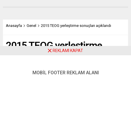
Anasayfa
Genel
2015 TEOG yerleştirme sonuçları açıklandı
2015 TEOG yerleştirme
REKLAMI KAPAT
sonuçları açıklandı
MOBİL FOOTER REKLAM ALANI
Paylaş
Tweetle
Gönder