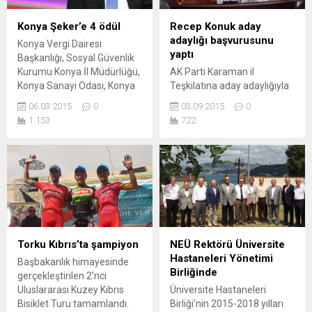
Konya Şeker’e 4 ödül
Recep Konuk aday
adaylığı başvurusunu
Konya Vergi Dairesi
yaptı
Başkanlığı, Sosyal Güvenlik
Kurumu Konya İl Müdürlüğü,
AK Parti Karaman il
Konya Sanayi Odası, Konya
Teşkilatına aday adaylığıyla
Ticaret Borsası ve Konya
ilgili başvurular gelmeye
06.03.2015
0
03.09.2015
0
Ticaret Odası’nın (KTO)
devam ediyor. 7 Haziran
1.153
722
ortaklaşa düzenlediği Konya
seçimlerinde 1’nci ve 2’nci
Ekonomi Ödülleri 2014 ödül
sıra adayı olarak meclise
töreninde Konya Şeker 4
giren Recep Konuk ve Recep
dalda ödül aldı. Ulaştırma
Şeker 1 Kasım seçimleri için
Denizcilik ve Haberleşme
aday adaylığı başvurularını
Bakanı Lütfi Elvan’ın yanı
birlikte yaptılar.
sıra çok sayıda işadamı ve
davetlinin de katıldığı...
Torku Kıbrıs’ta şampiyon
NEÜ Rektörü Üniversite
Hastaneleri Yönetimi
Başbakanlık himayesinde
Birliğinde
gerçekleştirilen 2’nci
Uluslararası Kuzey Kıbrıs
Üniversite Hastaneleri
Bisiklet Turu tamamlandı.
Birliği'nin 2015-2018 yılları