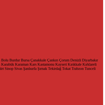
s
Bolu
Burdur
Bursa
Çanakkale
Çankırı
Çorum
Denizli
Diyarbakır
ş
Karabük
Karaman
Kars
Kastamonu
Kayseri
Kırıkkale
Kırklareli
iirt
Sinop
Sivas
Şanlıurfa
Şırnak
Tekirdağ
Tokat
Trabzon
Tunceli