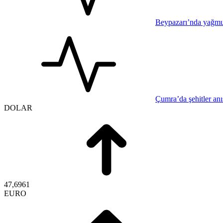
Beypazarı’nda yağmur
Çumra’da şehitler anıs
DOLAR
47,6961
EURO