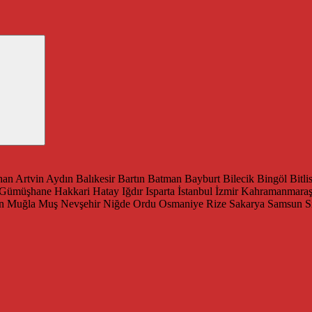
han
Artvin
Aydın
Balıkesir
Bartın
Batman
Bayburt
Bilecik
Bingöl
Bitli
Gümüşhane
Hakkari
Hatay
Iğdır
Isparta
İstanbul
İzmir
Kahramanmara
n
Muğla
Muş
Nevşehir
Niğde
Ordu
Osmaniye
Rize
Sakarya
Samsun
S