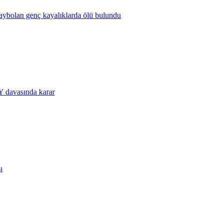
kaybolan genç kayalıklarda ölü bulundu
 davasında karar
ı