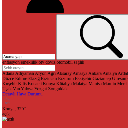
enflasyon
emeklilik
ötv
döviz
otomobil
sağlık
Adana
Adıyaman
Afyon
Ağrı
Aksaray
Amasya
Ankara
Antalya
Arda
Düzce
Edirne
Elazığ
Erzincan
Erzurum
Eskişehir
Gaziantep
Giresun
Kırşehir
Kilis
Kocaeli
Konya
Kütahya
Malatya
Manisa
Mardin
Mersi
Uşak
Van
Yalova
Yozgat
Zonguldak
Detaylı Hava Durumu
Konya,
32
°C
açık