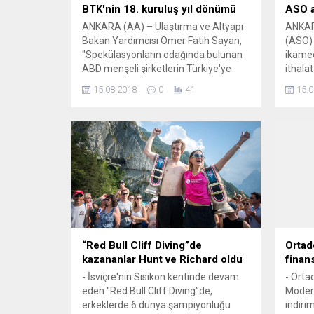
BTK'nin 18. kuruluş yıl dönümü
ASO a
ANKARA (AA) – Ulaştırma ve Altyapı
ANKAR
Bakan Yardımcısı Ömer Fatih Sayan,
(ASO) 
"Spekülasyonların odağında bulunan
ikamec
ABD menşeli şirketlerin Türkiye'ye
ithalat
hizmet vermelerine rağmen, burada
lazım.
15.08.2018
0
41
15.0
herhangi bir temsilciliğinin
ağusto
bulunmaması ve Türk vatandaşlarının
ekonom
verilerini Türkiye'de barındırmaması
hüküme
büyük sorun teşkil etmektedir." dedi.
Ticare
Sayan, Bilgi Teknolojileri ve İletişim
gerekt
Kurumunun (BTK) 18. kuruluş yıl
bilinç
dönümü nedeniyle düzenlenen...
daha...
“Red Bull Cliff Diving”de
Ortad
kazananlar Hunt ve Richard oldu
finan
- İsviçre'nin Sisikon kentinde devam
- Orta
eden "Red Bull Cliff Diving"de,
Modern
erkeklerde 6 dünya şampiyonluğu
indiri