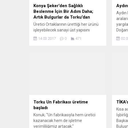
Konya Şeker’den Sağlıklı
Aydın
Beslenme İçin Bir Adım Daha;
Aydın 
Artık Bulgurlar da Torku’dan
aralar
Üretici Ortaklarının ürettiği her ürünü
yargıl
işleyebilecek sanayi üst yapısını
Doğan 
kurarak bölge üreticisinin hem daha
duruşm
14.03.2017
0
471
02.0
çok üretmesini hem de ürettiğinden
çıkarıld
daha çok kazanmasını amaçlayan
Konya Şeker, yaptığı üretimle buğday
üretiminde Türkiye’nin en çok buğday
üreten çiftçisi unvanına sahip Üretici
Ortaklarının buğdayını değerlendirmek
için, Bisküvi Kek ve Gofret Üretim
Tesisleri ile Un...
Torku Un Fabrikası üretime
TİKA’
başladı
Kısa a
Konuk; "Un fabrikasıyla hem üretici
İşbirl
kazanacak hem de işletme
Başkanl
verimliliğimiz artacak."
Buluşm