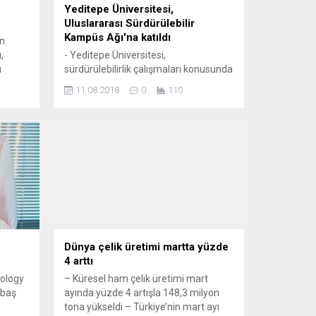
Yeditepe Üniversitesi,
Uluslararası Sürdürülebilir
Kampüs Ağı'na katıldı
n
,
- Yeditepe Üniversitesi,
ı
sürdürülebilirlik çalışmaları konusunda
dünyanın en iyi 90 üniversitesinin
11.08.2018
0
110
fırsat
temsil edildiği Uluslararası
Sürdürülebilir Kampüs Ağı'na katıldı
eri
a
n
Kamçıyı
ısı...
Dünya çelik üretimi martta yüzde
4 arttı
ology
– Küresel ham çelik üretimi mart
nbaş
ayında yüzde 4 artışla 148,3 milyon
tona yükseldi – Türkiye’nin mart ayı