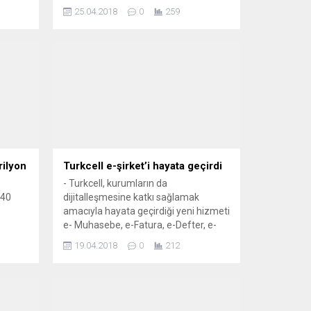
ham çelik üretimi ise yüzde 7,6
25.04.2018
0
259
yükselişle 3,4 milyon ton oldu
ığını
ANKARA (AA) – Küresel ham çelik
amada
üretimi bu yılın mart ayında geçen yılın
,
aynı ayına göre yüzde 4 artarak 148,3
rde
milyon...
mını
rin ve
rilyon
Turkcell e-şirket’i hayata geçirdi
- Turkcell, kurumların da
 40
dijitalleşmesine katkı sağlamak
amacıyla hayata geçirdiği yeni hizmeti
e- Muhasebe​, e-Fatura, e-Defter, e-
Arşiv Fatura, Akıllı Faks ve e-Posta
19.04.2018
0
212
ürünlerinin entegrasyonundan oluşan
Turkcell e-Şirket platformu ile
kurumların dijitalleşme süreçlerini
kolaylaştırmayı amaçlıyor