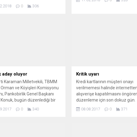
KONSİAD üyeleri Zeytin Dalı
2.2018
0
306
ına desteklerini bildirdi.
 aday oluyor
Kritik uyarı
ti Karaman Milletvekili, TBMM
Kredi kartlarının müşteri onayı
 Orman ve Köyişleri Komisyonu
verilmemesi halinde internette
ı, Pankobirlik Genel Başkanı
alışverişe kapatılmasını öngöre
Konuk, bugün düzenlediği bir
düzenleme için son dokuz gün.
tıyla son günlerin tartışmalı
9.2017
0
340
08.08.2017
0
371
rına son noktayı koydu.