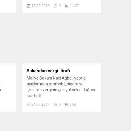
Özellikle her geçen gün yeni bir özellik
15.02.2018
0
1.427
kazanan mobil cihazlar teknik
donanım ve uygulamalar açısından
insanlara sınırsız bir özgürlük ve
çeşitlilik sunuyor. Hemen her konuda,
her işimizi görebileceğiniz
uygulamalar artık elimizin altındaki
telefonlarda kullanılmak için bekliyor.
Diğer uygulamalardan...
Bakandan vergi itirafı
Maliye Bakanı Naci Ağbal, yaptığı
n
açıklamada otomobil, sigara ve
n
içkilerde verginin çok yüksek olduğunu
itiraf etti.
24.07.2017
0
358