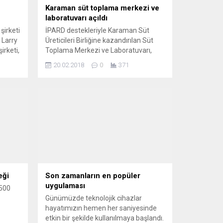
Karaman süt toplama merkezi ve
laboratuvarı açıldı
şirketi
İPARD destekleriyle Karaman Süt
 Larry
Üreticileri Birliğine kazandırılan Süt
irketi,
Toplama Merkezi ve Laboratuvarı,
düzenlenen törenle açıldı. Törende
20.02.2018
0
371
eçen yıl
konuşan AK Parti Karaman Milletvekili
ve PANKOBİRLİK Genel Başkanı Recep
nin iş
Konuk, Karaman’ın, sanayide özellikle
cari
de gıda sanayinde vizyonu ve
ndığını
hedefleri olan bir kent olduğunu, bu
vizyonu hayalden hayata taşıyacak
iradenin Karaman’da mevcut
olduğunu söyledi....
eği
Son zamanların en popüler
uygulaması
7500
Günümüzde teknolojik cihazlar
hayatımızın hemen her saniyesinde
etkin bir şekilde kullanılmaya başlandı.