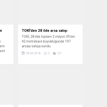
an
TOKİ’den 28 ilde arsa satışı
TOKİ, 28 ilde toplam 2 milyon 39 bin
n
42 metrekare büyüklüğünde 197
şlem
arsayı satışa sundu
aret
18.04.2018
0
131
t
ören
)
İRA)
 1,056