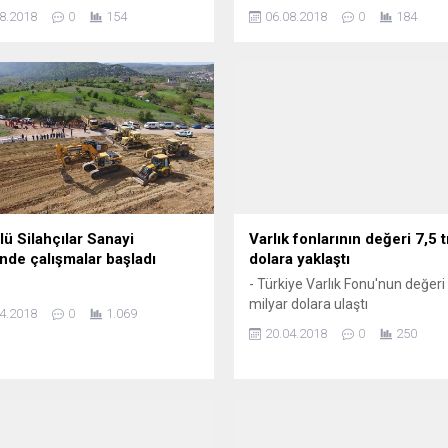
ve 48 ay firma finansman
teknolojisindeki olağanüstü
8.2018
0
154
06.08.2018
0
184
ğı ile ev sahibi yapıyor
gelişmelerin şirketlerin yönetim
anlayışlarında değişikliğe yol açt
belirtti. Şirketten yapılan açıkl
görüşlerine yer verilen Göktekin
teknolojik devrimlerin işletmele
yönetim düşüncesini ve yaklaşı
değişikliğe uğrattığını, yöneticile
çalışanların proaktif, yaratıcı ve
sorumlu bir rol modeli...
ü Silahçılar Sanayi
Varlık fonlarının değeri 7,5 t
inde çalışmalar başladı
dolara yaklaştı
- Türkiye Varlık Fonu'nun değeri
milyar dolara ulaştı
4.2018
0
1.069
20.04.2018
0
250