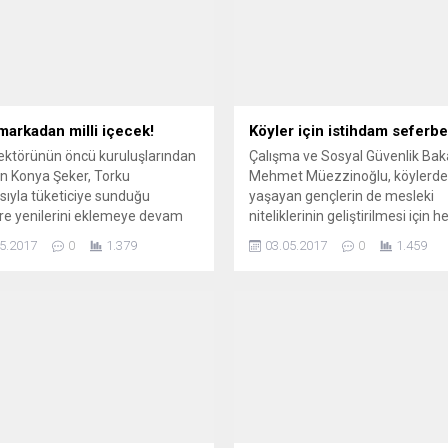
 markadan milli içecek!
Köyler için istihdam seferber
ektörünün öncü kuruluşlarından
Çalışma ve Sosyal Güvenlik Bak
lan Konya Şeker, Torku
Mehmet Müezzinoğlu, köylerde
ıyla tüketiciye sunduğu
yaşayan gençlerin de mesleki
re yenilerini eklemeye devam
niteliklerinin geliştirilmesi için h
 Bölge halkının ürettiği
imkânı sunduklarını belirtti.
5.2017
0
1.379
03.05.2017
0
1.459
erin değerini artırmak ve
yi desteklemek amacıyla
arın merkezine inşa edilen
 Meyve Suyu, Sirke ve Pekmez
 Tesisinde artık şerbet ve
a da üretiliyor. Bin yıllık şerbet
ümüz, bundan...