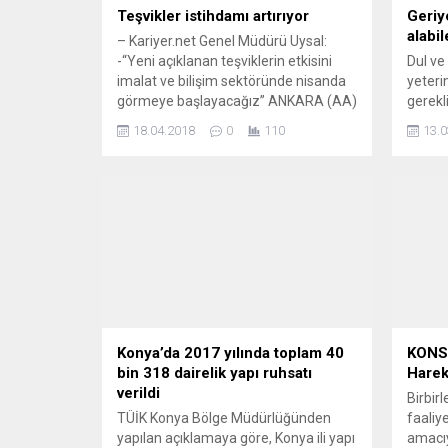
Teşvikler istihdamı artırıyor
Geriy
alabi
– Kariyer.net Genel Müdürü Uysal:
-“Yeni açıklanan teşviklerin etkisini
Dul ve
imalat ve bilişim sektöründe nisanda
yeteri
görmeye başlayacağız” ANKARA (AA)
gerekl
– Kariyer.net Genel Müdürü Fatih
5 yıllı
18.04.2018
0
110
13.0
Uysal, istihdam teşviklerinin olumlu
etkisinin gelecek dönemde
görüleceğini belirterek, “Yeni
açıklanan teşviklerin etkisini imalat ve
bilişim sektöründe nisanda görmeye
başlayacağız.” dedi. Uysal, Ankara’da
bir araya geldiği basın mensuplarına...
Konya’da 2017 yılında toplam 40
KONSİ
bin 318 dairelik yapı ruhsatı
Harek
verildi
Birbir
TÜİK Konya Bölge Müdürlüğünden
faaliy
yapılan açıklamaya göre, Konya ili yapı
amacıy