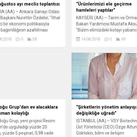
ğustos ayı meclis toplantısı
“Ürünlerimizi ele geçirme
hamleleri yaptılar”
A (AA) – Ankara Sanayi Odası
Başkanı Nurettin Özdebir, "İthal
KAYSERİ (AA) – Tarım ve Orma
i bir ekonomi politikasıyla
Bakan Yardımcısı Mustafa Aksu
 bağımlılığının azaltılması
"Bizim elimizdeki kotayı yabanc
" dedi. Özdebir, ASO'nun
firmalar paramızdaki
8.2018
0
38
14.08.2018
0
49
s ayı meclis toplantısında,
değersizleştirme operasyonunu 
ideki spekülatif ataklara karşı
bilerek fındığı, buğdayı diğer
tin yanında olduklarını söyledi.
ürünlerimizi ele geçirme hamlel
tte savaş değil, rekabet olması
yaptılar. Biz bunlara hemen kot
iğini dile getiren Özdebir, bu
koyduk." dedi. Kayseri'ye çeşitli
le daha fazla çalışmaya ve
ziyaretlerde bulunmak için gele
Aksu, Kayseri Valisi Süleyman 
ziyaret etti. Aksu, Bakan Yardımc
oğu Grup'dan ev alacaklara
“Şirketlerin yönetim anlayışı
sman kolaylığı
değişikliğe uğradı”
doğu Grup, yeni projesi Resim
İSTANBUL (AA) – VSY Biotechn
'de uyguladığı yüzde 20
Üst Yöneticisi (CEO) Özge Altu
m, yüzde 5 peşinat, 0,98 vade
Göktekin, bilim ve iletişim