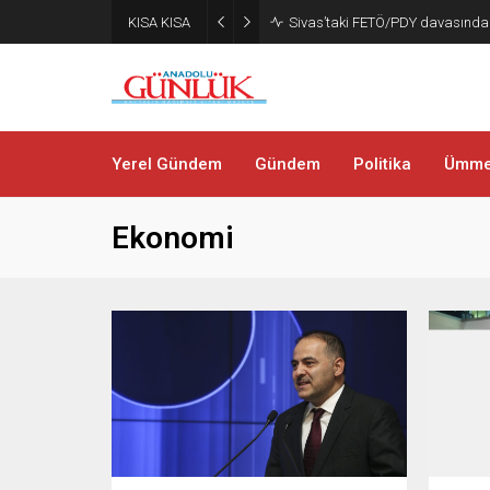
KISA KISA
Sivas’taki FETÖ/PDY davasında
Yerel Gündem
Gündem
Politika
Ümmet
Ekonomi