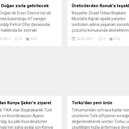
 Doğan zorla getirilecek
Üreticilerden Konuk’a teşek
Doğan ile Ersin Özince'nin de
Beyşehir Ziraat Odası Başkanı
ında bulunduğu 47 sanığın
Mustafa Ağralı cipslik patates
andığı Petrol Ofisi davasında,
üreticileri adına yaşanan sorunl
hakkında bir sonraki
çözümü konusunda destekleri
aya zorla getirilme kararı
dolayı Recep Konuk’a teşekkür e
3.2017
0
522
24.02.2017
0
416
ı.
dan Konya Şeker’e ziyaret
Torku’dan yeni ürün
dı TİKA olan Başbakanlık Türk
Tohumundan sofraya kadar tü
iği ve Koordinasyon Ajansı
ürünlerini Türk çiftçisinin emeği
ığı, bu yılki Koordinatörler
değerlendirerek üreten Torku, 
ası’nın saha ayağı için Konya
çeşitliliğini hızla arttırmaya de