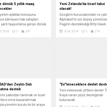
e dönük 5 yıllık maaş
Yeni Zelanda’da ticarî taksi
lecekler
olacak!
 yetim aylıkları konusunu
Google’ın kurucularından ve çatı 
nce bilmeyen hak sahipleri
Alphabet’in üst düzey yöneticisi
i şartı taşıyorlarsa geriye dönük
Page’in desteklediği Kitty Hawk ş
k toplu ödeme alabiliyor.
uçan taksi modeli Cora’yı tanıttı.
3.2018
0
297
13.03.2018
0
274
Şirketin yetkilileri, ilk prototipi g
üretilen elektrikli insansız hava
aracının, Yeni Zelanda hükümeti
birliği ve desteğiyle bu ülkede ti
taksi olarak işletilmesinin planla
açıkladı.
AD’dan Zeytin Dalı
“Ev”leneceklere devlet dest
atına destek
Yeni evlenecek çiftlere devlet 
lerini yakından tanımak ve ticarî
liraya varan çeyiz desteğinde
etlere ivme kazandırmak
bulunacak.
la yönetim kurulu ile bir araya
17.02.2018
0
328