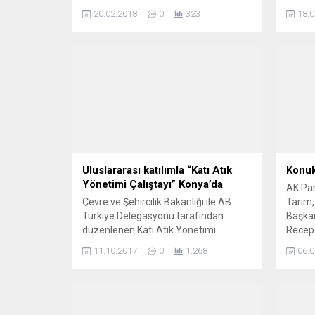
ruhsatı verilen 40 bin 318 daire sayısı
gelen 
20.02.2018
0
323
18.0
ile il sıralamasında 6’ncı oldu.
Harekat
Uluslararası katılımla “Katı Atık
Konuk
Yönetimi Çalıştayı” Konya’da
AK Par
Çevre ve Şehircilik Bakanlığı ile AB
Tarım,
Türkiye Delegasyonu tarafından
Başkan
düzenlenen Katı Atık Yönetimi
Recep 
Çalıştayı 12-14 Ekim2017 tarihleri
toplan
11.10.2017
0
1.268
06.0
arasında Konya’da yapılacak.
konula