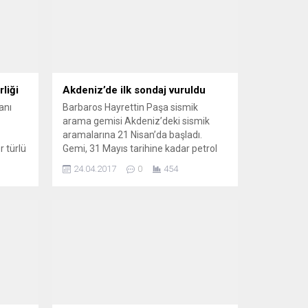
liği
Akdeniz’de ilk sondaj vuruldu
anı
Barbaros Hayrettin Paşa sismik
arama gemisi Akdeniz’deki sismik
aramalarına 21 Nisan’da başladı.
er türlü
Gemi, 31 Mayıs tarihine kadar petrol
ve doğalgaz arayacak.
24.04.2017
0
454