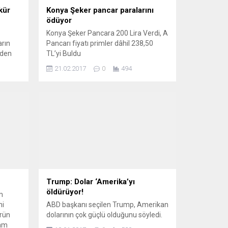
kür
Konya Şeker pancar paralarını
ödüyor
Konya Şeker Pancara 200 Lira Verdi, A
arın
Pancarı fiyatı primler dâhil 238,50
nden
TL’yi Buldu
tti.
21.02.2017
0
494
Trump: Dolar ‘Amerika’yı
öldürüyor!
m
ni
ABD başkanı seçilen Trump, Amerikan
ürün
dolarının çok güçlü olduğunu söyledi.
vam