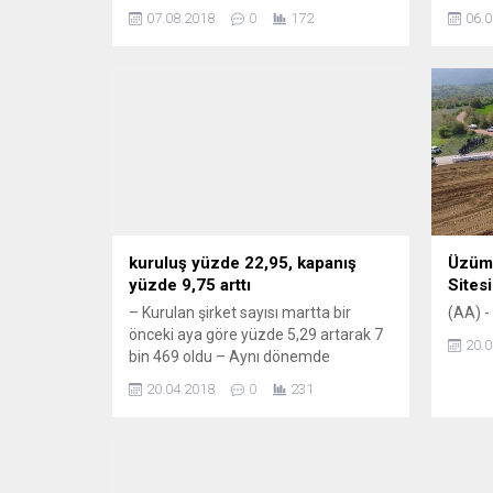
bulunan Gary Hunt, en iyi atlayışı
oranı 
07.08.2018
0
172
06.0
gerçekleştirirken, kadınlarda ise 36
kolaylı
yaşındaki Lysanne Richard birinciliği
göğüsledi
kuruluş yüzde 22,95, kapanış
Üzüml
yüzde 9,75 arttı
Sites
– Kurulan şirket sayısı martta bir
(AA) -
önceki aya göre yüzde 5,29 artarak 7
20.0
bin 469 oldu – Aynı dönemde
kapanan şirket sayısı yüzde 17,87
20.04.2018
0
231
artışla 732 olarak gerçekleşti Kurulan
şirket sayısı martta bir önceki aya
göre yüzde 5,29 artışla 7 bin 469 oldu.
Aynı dönemde kapanan şirket sayısı
yüzde 17,87...