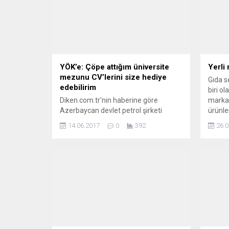
YÖK’e: Çöpe attığım üniversite
Yerli
mezunu CV’lerini size hediye
Gıda s
edebilirim
biri o
Diken.com.tr'nin haberine göre
markas
Azerbaycan devlet petrol şirketi
ürünle
Socar’ın Türkiye CEO’su Kenan Yavuz,
ediyor.
14.06.2017
0
392
26.0
“Lütfen bana Üniversite! mezunu CV
meyvel
yollamayın. Bakmadan çöpe atıyorum.
çiftçi
YÖK eğer talep ederse, çöpe attığım
Torosl
CV’leri kendilerine hediye edebilirim”
Torku
dedi.
Üretim
limonat
kültür