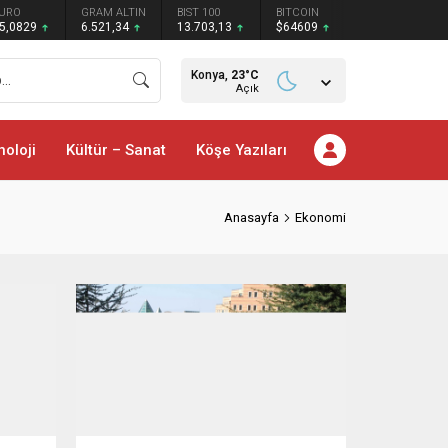
URO
GRAM ALTIN
BIST 100
BITCOIN
5,0829
6.521,34
13.703,13
$64609
Konya,
23
°C
Açık
noloji
Kültür – Sanat
Köşe Yazıları
Anasayfa
Ekonomi