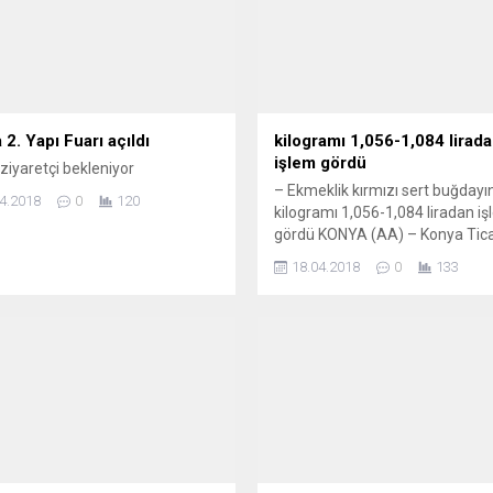
2. Yapı Fuarı açıldı
kilogramı 1,056-1,084 lirad
işlem gördü
 ziyaretçi bekleniyor
– Ekmeklik kırmızı sert buğdayı
4.2018
0
120
kilogramı 1,056-1,084 liradan i
gördü KONYA (AA) – Konya Tic
Borsasında ekmeklik kırmızı ser
18.04.2018
0
133
buğdayın kilogramı 1,056-1,084
liradan satıldı. Borsada işlem g
ürünler ve fiyatları (kilogram/TL
şöyle: ÜRÜN CİNSİ EN DÜŞÜK (L
EN YÜKSEK (LİRA) BUĞDAYLAR
Ekmeklik kırmızı sert buğday
1,084 Ekmeklik beyaz...