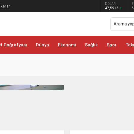
DOLAR
E
 karar
47,5916
5
 Coğrafyası
Dünya
Ekonomi
Sağlık
Spor
Tek