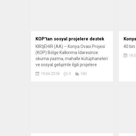
KOP’tan sosyal projelere destek
Konya 
KIRŞEHİR (AA) – Konya Ovası Projesi
40 bin
(KOP) Bölge Kalkınma İdaresince
19.0
okuma yazma, mahalle kütüphaneleri
ve sosyal gelişimle ilgili projelere
destek sağlandığı bildirildi. Kırşehir
19.04.2018
0
160
Valiliğinden yapılan yazılı
açıklamada, KOP Okuyor-Mahalle
Kütüphaneleri ve KOP Sosyal Gelişim
Programı-Sosyal Gelişim Atölyeleri
Projeleri 2018 Yılı Mali Destek
Programı bilgilendirme toplantısının
valilik binasında gerçekleştirildiği
belirtildi. KOP Bölge...