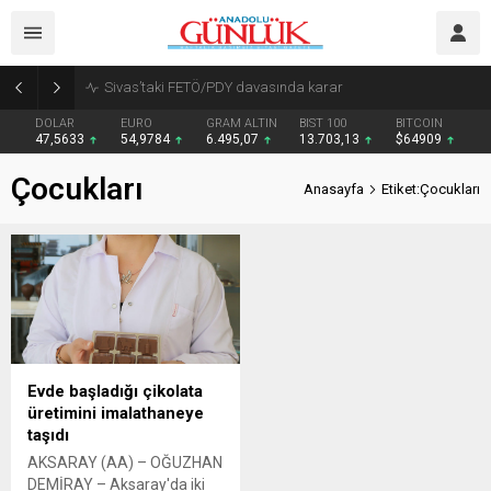
Sivas’taki FETÖ/PDY davasında karar
DOLAR
EURO
GRAM ALTIN
BIST 100
BITCOIN
47,5633
54,9784
6.495,07
13.703,13
$64909
Çocukları
Anasayfa
Etiket:Çocukları
Evde başladığı çikolata
üretimini imalathaneye
taşıdı
AKSARAY (AA) – OĞUZHAN
DEMİRAY – Aksaray'da iki